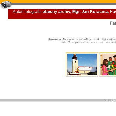
Autori fotografií:
obecný archív, Mgr. Ján Kuracina, Pav
Fa
Poznámka:
Nastavte kurzor myši nad obrázok pre zobraze
Note:
Move your mouse cursor over thumbnails t
Copyrigh